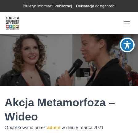
Biuletyn Informacji Publicznej
Deklaracja dostępności
P
R
Z
E
Ł
Ą
C
Z
N
A
W
I
G
Akcja Metamorfoza –
A
C
Wideo
J
Ę
Opublikowano przez
admin
w dniu
8 marca 2021