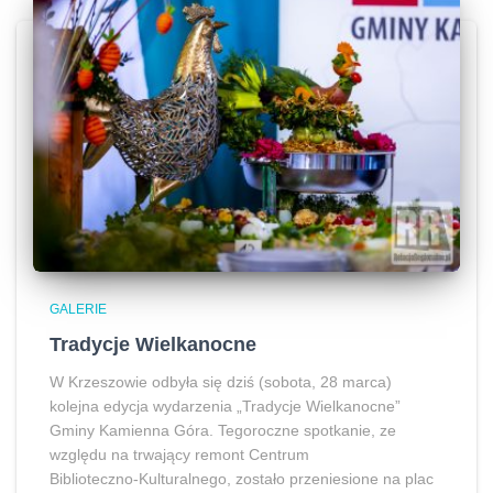
GALERIE
Tradycje Wielkanocne
W Krzeszowie odbyła się dziś (sobota, 28 marca)
kolejna edycja wydarzenia „Tradycje Wielkanocne”
Gminy Kamienna Góra. Tegoroczne spotkanie, ze
względu na trwający remont Centrum
Biblioteczno‑Kulturalnego, zostało przeniesione na plac