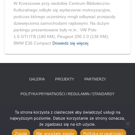
W Krzeszowie przy siedzibie Centrum Biblioteczno-
Kulturalnego odbyło się wydarzenie motoryzacyjne,
podczas którego uczestnicy mogli odbywać przejazdy
dziewięcioma samochodami rajdowymi. Na dużym
parkingu prezentowane były m.in.: VW Polo
1.6 GTI ITB (180 KM), Peugeot 206 2.0 (136 KM),
BMW E36 Compact
Dowiedz się więcej
GALERIA
PROJEKTY
PARTNERZY
POLITYKA PRYWATNOŚCI / REGULAMIN / STANDARDY
RAPORT O STANIE ZAPEWNIANIA DOSTĘPNOŚCI PODMIOTU
Ta strona korzysta z ciasteczek aby świadczyć usługi na
PUBLICZNEGO
najwyższym poziomie. Dalsze korzystanie ze strony oznacza,
że zgadzasz się na ich użycie.
Hestia | Stworzone przez
ThemeIsle
Zgoda
Nie wyrażam zgody
Polityka prywatności