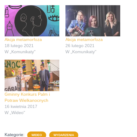
Akcja metamorfoza
Akcja metamorfoza
18 lutego 2021
26 lutego 2021
W „Komunikaty"
W „Komunikaty"
Gminny Konkurs Palm i
Potraw Wielkanocnych
16 kwietnia 2017
W „Wideo"
Kategorie:
WIDEO
WYDARZENIA