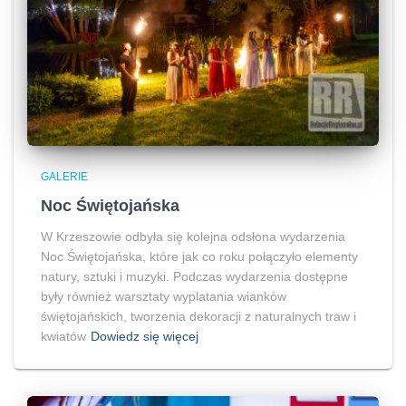
GALERIE
Noc Świętojańska
W Krzeszowie odbyła się kolejna odsłona wydarzenia
Noc Świętojańska, które jak co roku połączyło elementy
natury, sztuki i muzyki. Podczas wydarzenia dostępne
były również warsztaty wyplatania wianków
świętojańskich, tworzenia dekoracji z naturalnych traw i
kwiatów
Dowiedz się więcej