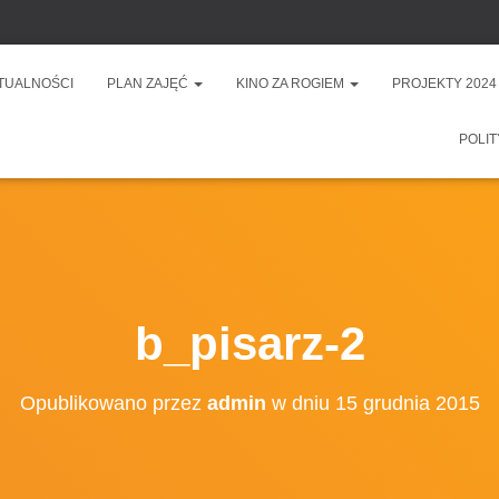
TUALNOŚCI
PLAN ZAJĘĆ
KINO ZA ROGIEM
PROJEKTY 2024
POLIT
b_pisarz-2
Opublikowano przez
admin
w dniu
15 grudnia 2015