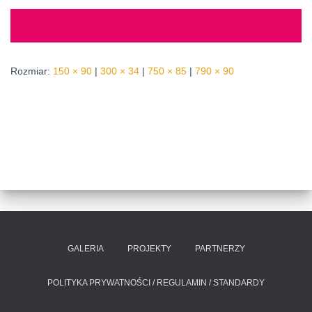
Rozmiar:
150 × 90
|
300 × 34
|
750 × 85
|
790 × 90
GALERIA
PROJEKTY
PARTNERZY
POLITYKA PRYWATNOŚCI / REGULAMIN / STANDARDY