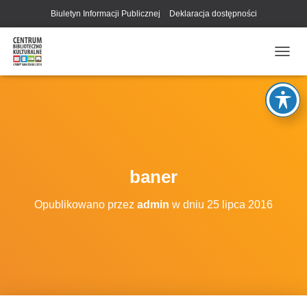
Biuletyn Informacji Publicznej
Deklaracja dostępności
P
R
Z
E
Ł
Ą
C
Z
N
baner
A
W
Opublikowano przez
admin
w dniu
25 lipca 2016
I
G
A
C
J
Ę