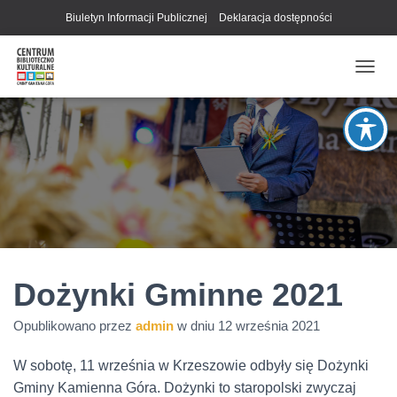
Biuletyn Informacji Publicznej
Deklaracja dostępności
P
R
Z
E
Ł
Ą
C
Z
N
A
W
I
G
Dożynki Gminne 2021
A
C
Opublikowano przez
admin
w dniu
12 września 2021
J
Ę
W sobotę, 11 września w Krzeszowie odbyły się Dożynki
Gminy Kamienna Góra. Dożynki to staropolski zwyczaj