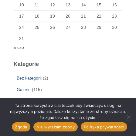
10
11
12
13
14
15
16
17
18
19
20
21
22
23
24
25
26
27
28
29
30
31
« cze
Kategorie
Bez kategorii
(2)
Galerie
(115)
Kino
(54)
Ta strona korzysta z ciasteczek aby świadczyć usługi na
najwyższym poziomie. Dalsze korzystanie ze strony oznacza,
Komunikaty
(318)
że zgadzasz się na ich użycie.
Wideo
(49)
Zgoda
Nie wyrażam zgody
Polityka prywatności
Wydarzenia
(136)