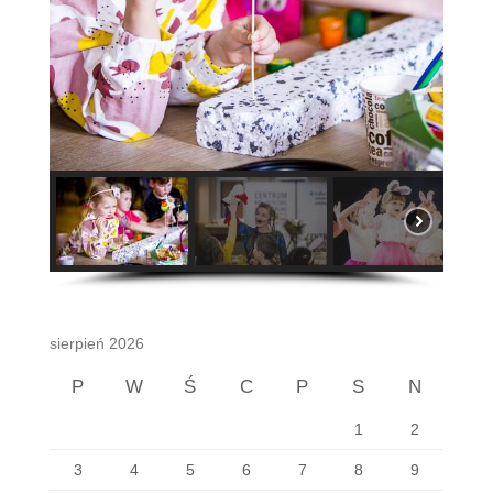
sierpień 2026
P
W
Ś
C
P
S
N
1
2
3
4
5
6
7
8
9