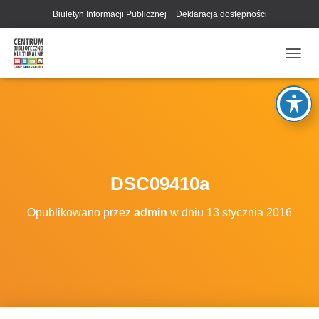
Biuletyn Informacji Publicznej
Deklaracja dostępności
P
R
Z
E
Ł
Ą
C
Z
N
DSC09410a
A
W
Opublikowano przez
admin
w dniu
13 stycznia 2016
I
G
A
C
J
Ę