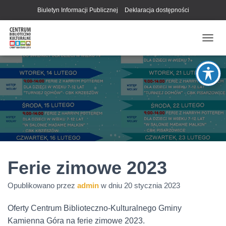
Biuletyn Informacji Publicznej
Deklaracja dostępności
P
R
Z
E
Ł
Ą
C
Z
N
A
W
I
G
Ferie zimowe 2023
A
C
Opublikowano przez
admin
w dniu
20 stycznia 2023
J
Ę
Oferty Centrum Biblioteczno-Kulturalnego Gminy
Kamienna Góra na ferie zimowe 2023.