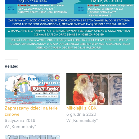
Related
Zapraszamy dzieci na ferie
Mikołajki z CBK
zimowe
6 grudnia 2020
6 stycznia 2019
W „Komunikaty"
W „Komunikaty"