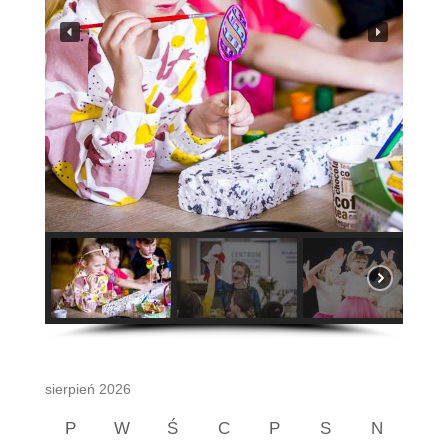
sierpień 2026
P
W
Ś
C
P
S
N