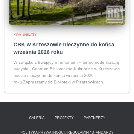
KOMUNIKATY
CBK w Krzeszowie nieczynne do końca
września 2026 roku
W związku z trwającym remontem – termomodernizacją
budynku, Centrum Biblioteczno-Kulturalne w Krzeszowie
będzie nieczynne do końca września 2026
roku.Zapraszamy do Biblioteki w Pisarzowicach.
GALERIA
PROJEKTY
PARTNERZY
POLITYKA PRYWATNOŚCI / REGULAMIN / STANDARDY