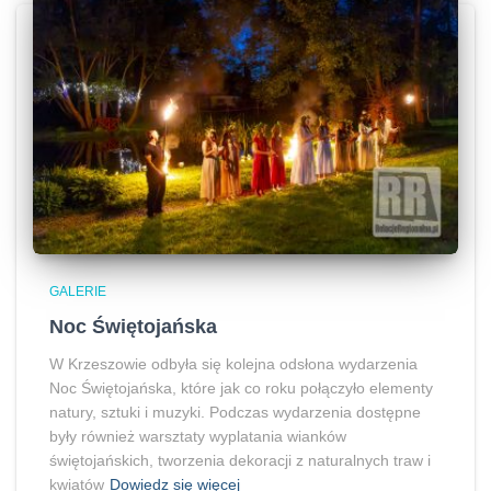
GALERIE
Noc Świętojańska
W Krzeszowie odbyła się kolejna odsłona wydarzenia
Noc Świętojańska, które jak co roku połączyło elementy
natury, sztuki i muzyki. Podczas wydarzenia dostępne
były również warsztaty wyplatania wianków
świętojańskich, tworzenia dekoracji z naturalnych traw i
kwiatów
Dowiedz się więcej