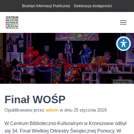
Biuletyn Informacji Publicznej
Deklaracja dostępności
P
R
Z
E
Ł
Ą
C
Z
N
A
W
I
G
Finał WOŚP
A
C
Opublikowano przez
admin
w dniu
25 stycznia 2026
J
Ę
W Centrum Biblioteczno-Kulturalnym w Krzeszowie odbył
się 34. Finał Wielkiej Orkiestry Świątecznej Pomocy. W