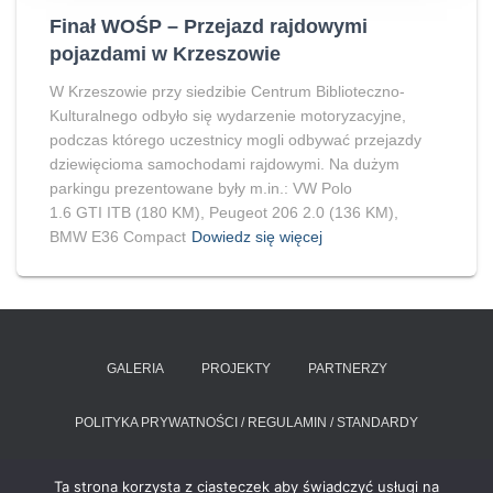
Finał WOŚP – Przejazd rajdowymi
pojazdami w Krzeszowie
W Krzeszowie przy siedzibie Centrum Biblioteczno-
Kulturalnego odbyło się wydarzenie motoryzacyjne,
podczas którego uczestnicy mogli odbywać przejazdy
dziewięcioma samochodami rajdowymi. Na dużym
parkingu prezentowane były m.in.: VW Polo
1.6 GTI ITB (180 KM), Peugeot 206 2.0 (136 KM),
BMW E36 Compact
Dowiedz się więcej
GALERIA
PROJEKTY
PARTNERZY
POLITYKA PRYWATNOŚCI / REGULAMIN / STANDARDY
RAPORT O STANIE ZAPEWNIANIA DOSTĘPNOŚCI PODMIOTU
Ta strona korzysta z ciasteczek aby świadczyć usługi na