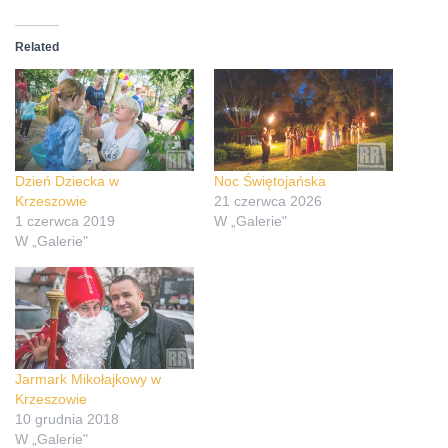
Related
Dzień Dziecka w
Noc Świętojańska
Krzeszowie
21 czerwca 2026
1 czerwca 2019
W „Galerie"
W „Galerie"
Jarmark Mikołajkowy w
Krzeszowie
10 grudnia 2018
W „Galerie"