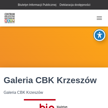
Biuletyn Informacji Publicznej
Deklaracja dostępności
P
R
Z
E
Ł
Ą
C
Z
N
A
W
I
G
Galeria CBK Krzeszów
A
C
J
Galeria CBK Krzeszów
Ę