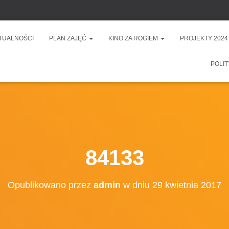
TUALNOŚCI
PLAN ZAJĘĆ
KINO ZA ROGIEM
PROJEKTY 2024
POLIT
84133
Opublikowano przez
admin
w dniu
29 kwietnia 2017