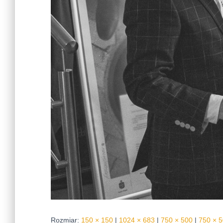
Rozmiar:
150 × 150
|
1024 × 683
|
750 × 500
|
750 × 