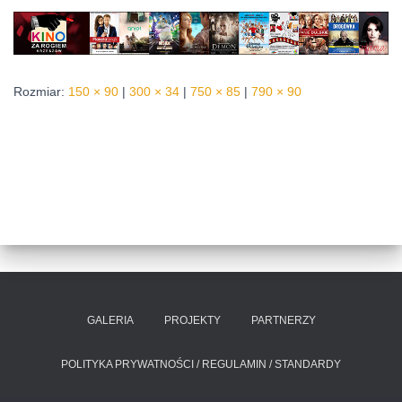
Rozmiar:
150 × 90
|
300 × 34
|
750 × 85
|
790 × 90
GALERIA
PROJEKTY
PARTNERZY
POLITYKA PRYWATNOŚCI / REGULAMIN / STANDARDY