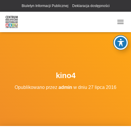
Biuletyn Informacji Publicznej
Deklaracja dostępności
P
R
Z
E
Ł
Ą
C
Z
N
kino4
A
W
Opublikowano przez
admin
w dniu
27 lipca 2016
I
G
A
C
J
Ę