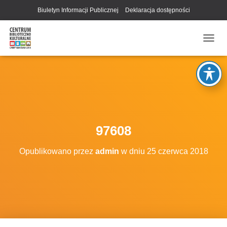
Biuletyn Informacji Publicznej
Deklaracja dostępności
P
R
Z
E
Ł
Ą
C
Z
N
97608
A
W
Opublikowano przez
admin
w dniu
25 czerwca 2018
I
G
A
C
J
Ę