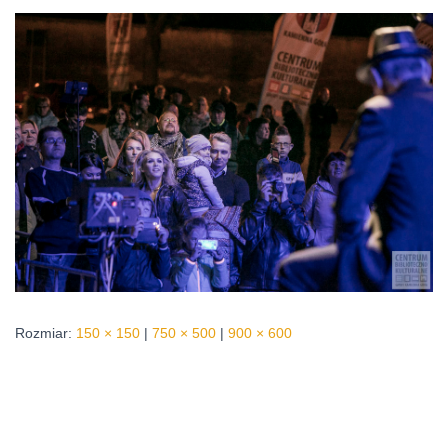
Rozmiar:
150 × 150
|
750 × 500
|
900 × 600