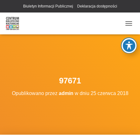
Biuletyn Informacji Publicznej
Deklaracja dostępności
P
R
Z
E
Ł
Ą
C
Z
N
97671
A
W
Opublikowano przez
admin
w dniu
25 czerwca 2018
I
G
A
C
J
Ę