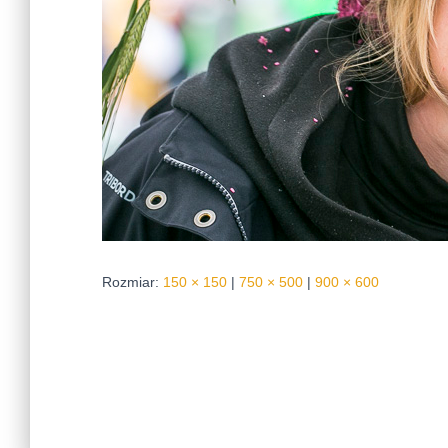
Rozmiar:
150 × 150
|
750 × 500
|
900 × 600