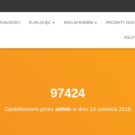
TUALNOŚCI
PLAN ZAJĘĆ
KINO ZA ROGIEM
PROJEKTY 2024
POLIT
97424
Opublikowano przez
admin
w dniu
24 czerwca 2018