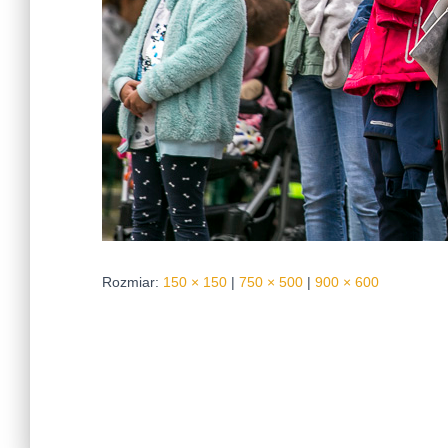
Rozmiar:
150 × 150
|
750 × 500
|
900 × 600