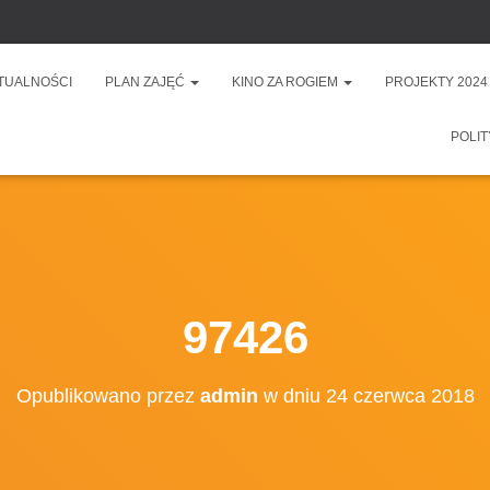
TUALNOŚCI
PLAN ZAJĘĆ
KINO ZA ROGIEM
PROJEKTY 2024
POLIT
97426
Opublikowano przez
admin
w dniu
24 czerwca 2018