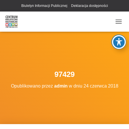
Biuletyn Informacji Publicznej
Deklaracja dostępności
P
R
Z
E
Ł
Ą
C
Z
N
97429
A
W
Opublikowano przez
admin
w dniu
24 czerwca 2018
I
G
A
C
J
Ę