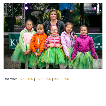
Rozmiar:
150 × 150
|
750 × 500
|
900 × 600