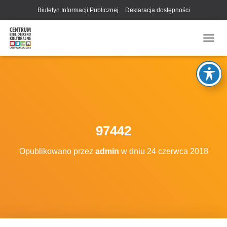
Biuletyn Informacji Publicznej
Deklaracja dostępności
P
R
Z
E
Ł
Ą
C
Z
N
97442
A
W
Opublikowano przez
admin
w dniu
24 czerwca 2018
I
G
A
C
J
Ę