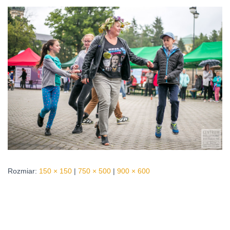
Rozmiar:
150 × 150
|
750 × 500
|
900 × 600