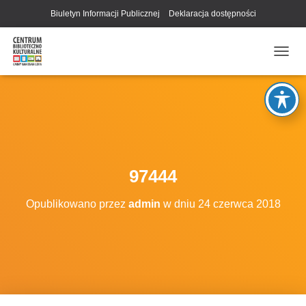
Biuletyn Informacji Publicznej
Deklaracja dostępności
P
R
Z
E
Ł
Ą
C
Z
N
97444
A
W
Opublikowano przez
admin
w dniu
24 czerwca 2018
I
G
A
C
J
Ę