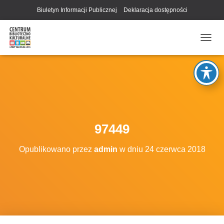
Biuletyn Informacji Publicznej
Deklaracja dostępności
P
R
Z
E
Ł
Ą
C
Z
N
97449
A
W
Opublikowano przez
admin
w dniu
24 czerwca 2018
I
G
A
C
J
Ę