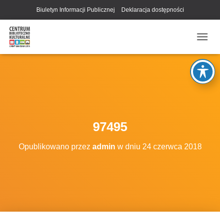
Biuletyn Informacji Publicznej
Deklaracja dostępności
P
R
Z
E
Ł
Ą
C
Z
N
97495
A
W
Opublikowano przez
admin
w dniu
24 czerwca 2018
I
G
A
C
J
Ę