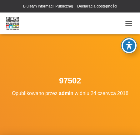
Biuletyn Informacji Publicznej
Deklaracja dostępności
P
R
Z
E
Ł
Ą
C
Z
N
97502
A
W
Opublikowano przez
admin
w dniu
24 czerwca 2018
I
G
A
C
J
Ę