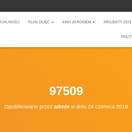
TUALNOŚCI
PLAN ZAJĘĆ
KINO ZA ROGIEM
PROJEKTY 2024
POLIT
97509
Opublikowano przez
admin
w dniu
24 czerwca 2018