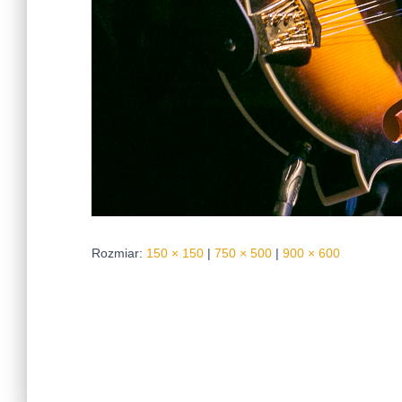
Rozmiar:
150 × 150
|
750 × 500
|
900 × 600