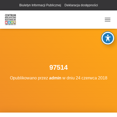
Biuletyn Informacji Publicznej
Deklaracja dostępności
P
R
Z
E
Ł
Ą
C
Z
N
97514
A
W
Opublikowano przez
admin
w dniu
24 czerwca 2018
I
G
A
C
J
Ę