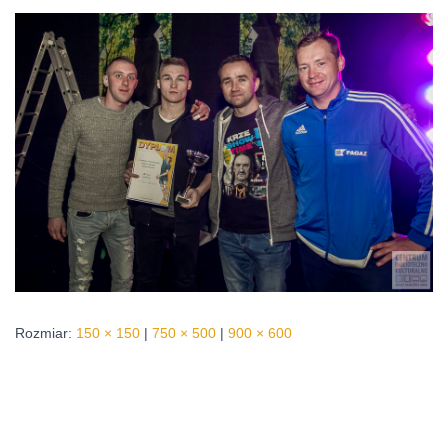
Rozmiar:
150 × 150
|
750 × 500
|
900 × 600