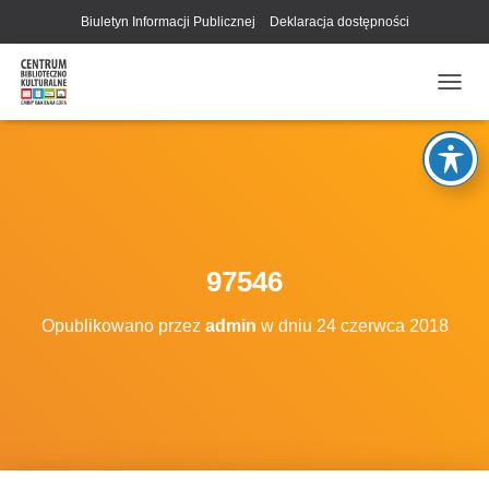
Biuletyn Informacji Publicznej
Deklaracja dostępności
P
R
Z
E
Ł
Ą
C
Z
N
97546
A
W
Opublikowano przez
admin
w dniu
24 czerwca 2018
I
G
A
C
J
Ę