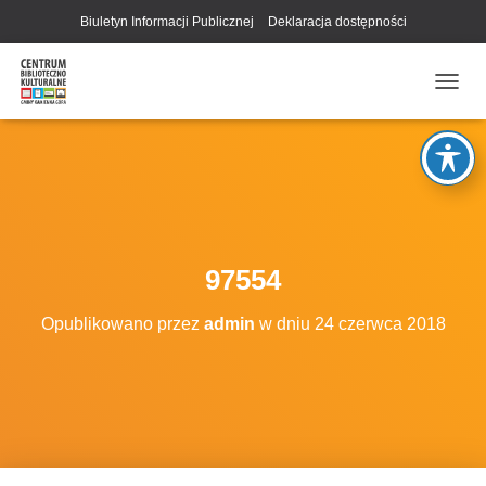
Biuletyn Informacji Publicznej
Deklaracja dostępności
P
R
Z
E
Ł
Ą
C
Z
N
97554
A
W
Opublikowano przez
admin
w dniu
24 czerwca 2018
I
G
A
C
J
Ę