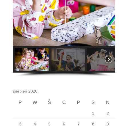
sierpień 2026
P
W
Ś
C
P
S
N
1
2
3
4
5
6
7
8
9