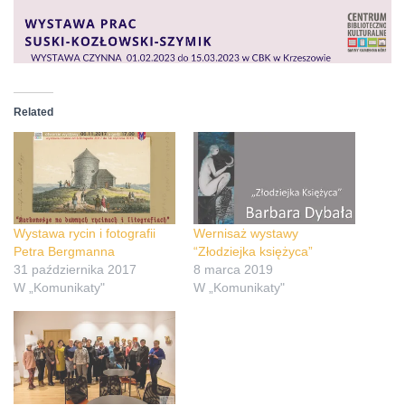
Related
Wystawa rycin i fotografii
Wernisaż wystawy
Petra Bergmanna
“Złodziejka księżyca”
31 października 2017
8 marca 2019
W „Komunikaty"
W „Komunikaty"