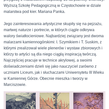
Wyższą Szkołę Pedagogiczną w Częstochowie w dziale
malarstwa pod kier. Mariana Panka.
Jego zainteresowania artystyczne skupiły się na pejzażu,
martwej naturze i portrecie, w których ciągle odkrywa
walory światłocieniowe. Najbardziej związany jest dwoma
malarzami kamiennogórskimi: I.
Szymikiem
i T.
Suskim
, z
którymi zrealizował wiele plenerów i wystaw zbiorowych i
którzy to artyści są dla niego ciągłą inspiracją twórczą.
Najczęściej pracuje w technice akrylowej, a swoimi
doświadczeniami dzieli się jako nauczyciel zarówno z
uczniami
Liceum, jak i
słuchaczami Uniwersytetu III Wieku
w Kamiennej Górze. Obecnie mieszka i tworzy w
Marciszowie.