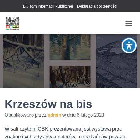
Biuletyn Informacji Publicznej
Deklaracja dostępności
P
R
Z
E
Ł
Ą
C
Z
N
A
W
I
G
Krzeszów na bis
A
C
Opublikowano przez
admin
w dniu
6 lutego 2023
J
Ę
W sali czytelni
CBK
prezentowana jest wystawa prac
znakomitych artystów amatorów, mieszkańców powiatu