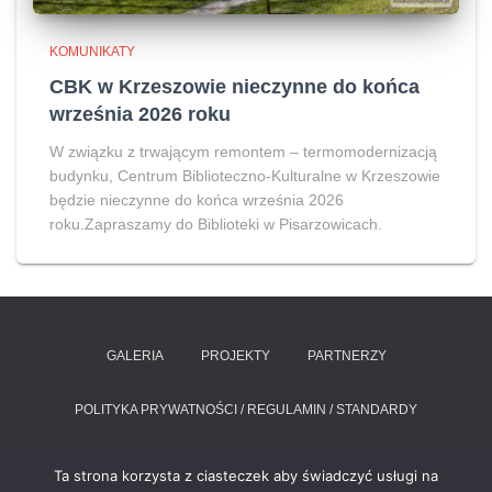
KOMUNIKATY
CBK w Krzeszowie nieczynne do końca
września 2026 roku
W związku z trwającym remontem – termomodernizacją
budynku, Centrum Biblioteczno-Kulturalne w Krzeszowie
będzie nieczynne do końca września 2026
roku.Zapraszamy do Biblioteki w Pisarzowicach.
GALERIA
PROJEKTY
PARTNERZY
POLITYKA PRYWATNOŚCI / REGULAMIN / STANDARDY
RAPORT O STANIE ZAPEWNIANIA DOSTĘPNOŚCI PODMIOTU
Ta strona korzysta z ciasteczek aby świadczyć usługi na
PUBLICZNEGO