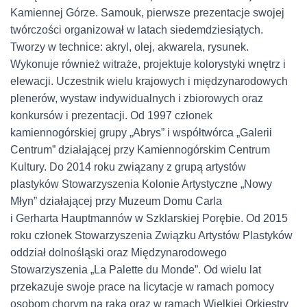
Kamiennej Górze. Samouk, pierwsze prezentacje swojej
twórczości organizował w latach siedemdziesiątych.
Tworzy w technice: akryl, olej, akwarela, rysunek.
Wykonuje również witraże, projektuje kolorystyki wnętrz i
elewacji. Uczestnik wielu krajowych i międzynarodowych
plenerów, wystaw indywidualnych i zbiorowych oraz
konkursów i prezentacji. Od 1997 członek
kamiennogórskiej grupy „Abrys” i współtwórca „Galerii
Centrum” działającej przy Kamiennogórskim Centrum
Kultury. Do 2014 roku związany z grupą artystów
plastyków Stowarzyszenia Kolonie Artystyczne „Nowy
Młyn” działającej przy Muzeum Domu Carla
i
Gerharta
Hauptmannów w Szklarskiej Porębie. Od 2015
roku członek Stowarzyszenia Związku Artystów Plastyków
oddział dolnośląski oraz Międzynarodowego
Stowarzyszenia „La
Palette
du
Monde”. Od wielu lat
przekazuje swoje prace na licytacje w ramach pomocy
osobom chorym na raka oraz w ramach Wielkiej Orkiestry