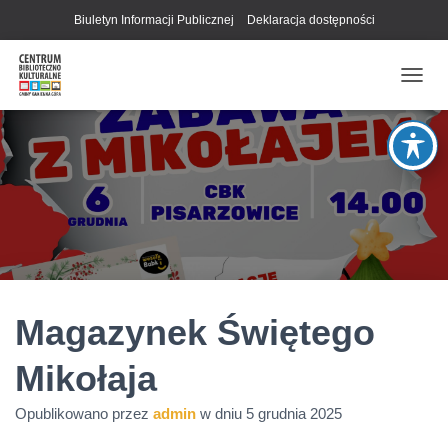
Biuletyn Informacji Publicznej
Deklaracja dostępności
P
R
Z
E
Ł
Ą
C
Z
N
A
W
I
G
Magazynek Świętego
A
C
Mikołaja
J
Ę
Opublikowano przez
admin
w dniu
5 grudnia 2025