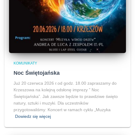
KOMUNIKATY
Noc Świętojańska
Już 20 czerwca 2026 r.od godz. 18.00 zapraszamy do
Krzeszowa na kolejną odsłonę imprezy ” Noc
Świętojańska”. Jak zawsze będzie to prawdziwe święto
natury, sztuki i muzyki. Dla uczestników
przygotowaliśmy: Koncert w ramach cyklu „Muzyka
Dowiedz się więcej