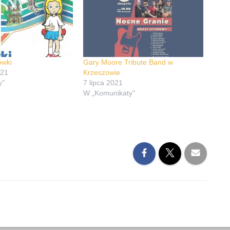
ówki
Gary Moore Tribute Band w
021
Krzeszowie
y"
7 lipca 2021
W „Komunikaty"