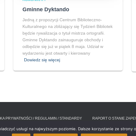
Gminne Dyktando
Jedną z propozycji Centrum Biblioteczno-
Kulturalnego na zbliżający się Tydzień Bibliotek
będzie rywalizacja o tytuł mistrza ortografii.
Gminne Dyktando zainauguruje obchody i
odbędzie się już w piątek 8 maja. Udział w
wydarzeniu jest otwarty i kierowany
Dowiedz się więcej
YKA PRYWATNOŚCI / REGULAMIN / STANDARDY
RAPORT O STANIE ZAP
wiadczyć usługi na najwyższym poziomie. Dalsze korzystanie ze strony o