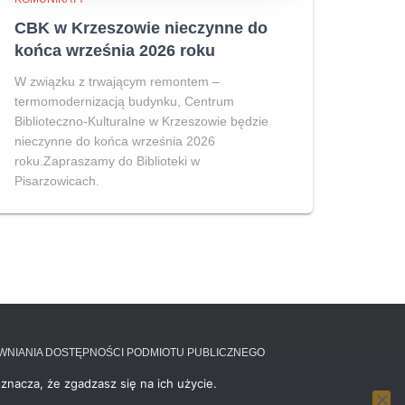
CBK w Krzeszowie nieczynne do
końca września 2026 roku
W związku z trwającym remontem –
termomodernizacją budynku, Centrum
Biblioteczno-Kulturalne w Krzeszowie będzie
nieczynne do końca września 2026
roku.Zapraszamy do Biblioteki w
Pisarzowicach.
EWNIANIA DOSTĘPNOŚCI PODMIOTU PUBLICZNEGO
znacza, że zgadzasz się na ich użycie.
Hestia | Stworzone przez
ThemeIsle