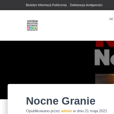
Biuletyn Informacji Publicznej
Deklaracja dostępności
AK
Nocne Granie
Opublikowano przez
admin
w dniu
21 maja 2021