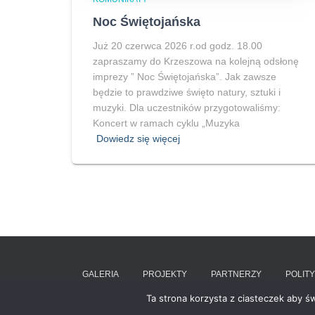
Noc Świętojańska
Już 20 czerwca 2026 r.od godz. 18.00
zapraszamy do Krzeszowa na kolejną odsłonę
imprezy ” Noc Świętojańska”. Jak zawsze
będzie to prawdziwe święto natury, sztuki i
muzyki. Dla uczestników przygotowaliśmy:
Koncert w ramach cyklu „Muzyka
Dowiedz się więcej
GALERIA
PROJEKTY
PARTNERZY
POLIT
Ta strona korzysta z ciasteczek aby ś