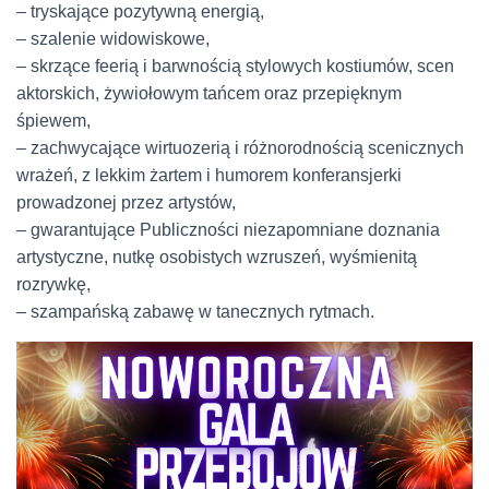
–
tryskające pozytywną energią
,
–
szalenie widowiskowe
,
–
skrzące feerią i barwnością stylowych kostiumów, scen
aktorskich, żywiołowym tańcem oraz przepięknym
śpiewem
,
–
zachwycające wirtuozerią i różnorodnością scenicznych
wrażeń, z lekkim żartem i humorem konferansjerki
prowadzonej przez artystów
,
–
gwarantujące Publiczności niezapomniane doznania
artystyczne, nutkę osobistych wzruszeń, wyśmienitą
rozrywkę
,
–
szampańską zabawę w tanecznych rytmach.