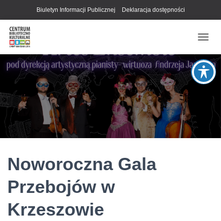
Biuletyn Informacji Publicznej
Deklaracja dostępności
P
R
Z
E
Ł
Ą
C
Z
N
A
W
I
G
Noworoczna Gala
A
C
Przebojów w
J
Ę
Krzeszowie