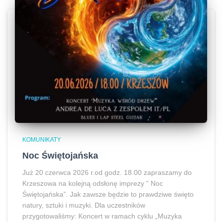
KOMUNIKATY
Noc Świętojańska
Już 20 czerwca 2026 r.od godz. 18.00 zapraszamy do
Krzeszowa na kolejną odsłonę imprezy ” Noc
Świętojańska”. Jak zawsze będzie to prawdziwe święto
natury, sztuki i muzyki. Dla uczestników
przygotowaliśmy: Koncert w ramach cyklu „Muzyka