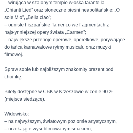
–
wirująca w szalonym tempie włoska tarantella
„Chianti
Lied
” oraz słoneczne pieśni neapolitańskie: „O
sole
Mio
”, „Bella ciao”
;
–
ogniste hiszpańskie flamenco we fragmentach z
najsłynniejszej opery świata „Carmen”
;
–
największe przeboje operowe, operetkowe, porywające
do tańca karnawałowe rytmy musicalu oraz muzyki
filmowej.
Spraw sobie lub najbliższym znakomity prezent pod
choinkę.
Bilety dostępne w
CBK
w Krzeszowie w cenie 90 zł
(miejsca siedzące).
Widowisko:
– na najwyższym, światowym poziomie artystycznym
,
–
urzekające wysublimowanym smakiem
,