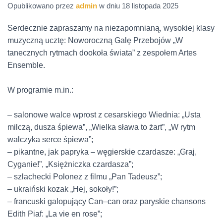
Opublikowano przez
admin
w dniu
18 listopada 2025
Serdecznie zapraszamy na niezapomnianą, wysokiej klasy
muzyczną ucztę:
Noworoczną Galę Przebojów „W
tanecznych rytmach dookoła świata” z zespołem Artes
Ensemble.
W programie m.in.:
– salonowe walce wprost z cesarskiego Wiednia: „Usta
milczą, dusza śpiewa”, „Wielka sława to żart”, „W rytm
walczyka serce śpiewa”
;
–
pikantne, jak papryka – węgierskie czardasze: „Graj,
Cyganie!”, „Księżniczka czardasza”
;
–
szlachecki Polonez z filmu „Pan Tadeusz”
;
–
ukraiński kozak „Hej, sokoły!”
;
–
francuski galopujący
Can
–
can
oraz paryskie chansons
Edith Piaf: „La vie en
rose
”
;