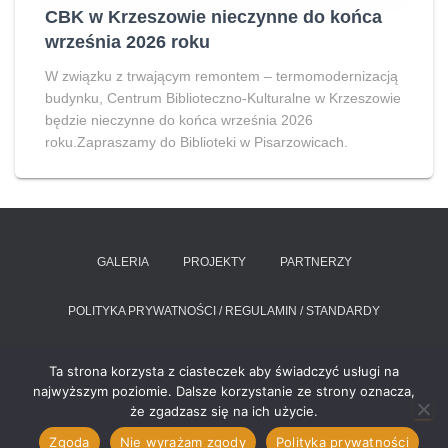
CBK w Krzeszowie nieczynne do końca
września 2026 roku
W związku z trwającym remontem – termomodernizacją
budynku, Centrum Biblioteczno-Kulturalne w Krzeszowie
będzie nieczynne do końca września 2026
roku.Zapraszamy do Biblioteki w Pisarzowicach.
GALERIA
PROJEKTY
PARTNERZY
POLITYKA PRYWATNOŚCI / REGULAMIN / STANDARDY
RAPORT O STANIE ZAPEWNIANIA DOSTĘPNOŚCI PODMIOTU
Ta strona korzysta z ciasteczek aby świadczyć usługi na
PUBLICZNEGO
najwyższym poziomie. Dalsze korzystanie ze strony oznacza,
że zgadzasz się na ich użycie.
Hestia | Stworzone przez
ThemeIsle
Zgoda
Nie wyrażam zgody
Polityka prywatności