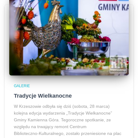
GALERIE
Tradycje Wielkanocne
W Krzeszowie odbyła się dziś (sobota, 28 marca)
kolejna edycja wydarzenia „Tradycje Wielkanocne”
Gminy Kamienna Góra. Tegoroczne spotkanie, ze
względu na trwający remont Centrum
Biblioteczno‑Kulturalnego, zostało przeniesione na plac