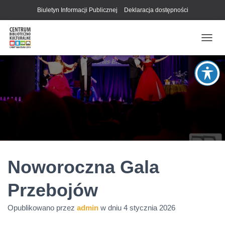
Biuletyn Informacji Publicznej
Deklaracja dostępności
P
R
Z
E
Ł
Ą
C
Z
N
A
W
I
G
Noworoczna Gala
A
C
Przebojów
J
Ę
Opublikowano przez
admin
w dniu
4 stycznia 2026