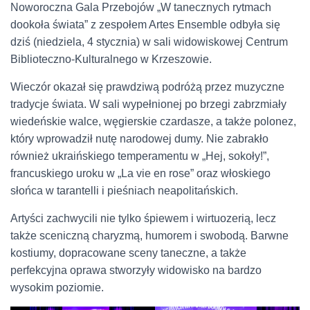
Noworoczna Gala Przebojów „W tanecznych rytmach
dookoła świata” z zespołem Artes Ensemble odbyła się
dziś (niedziela, 4 stycznia) w sali widowiskowej Centrum
Biblioteczno‑Kulturalnego w Krzeszowie.
Wieczór okazał się prawdziwą podróżą przez muzyczne
tradycje świata. W sali wypełnionej po brzegi zabrzmiały
wiedeńskie walce, węgierskie czardasze, a także polonez,
który wprowadził nutę narodowej dumy. Nie zabrakło
również ukraińskiego temperamentu w „Hej, sokoły!”,
francuskiego uroku w „La vie en rose” oraz włoskiego
słońca w tarantelli i pieśniach neapolitańskich.
Artyści zachwycili nie tylko śpiewem i wirtuozerią, lecz
także sceniczną charyzmą, humorem i swobodą. Barwne
kostiumy, dopracowane sceny taneczne, a także
perfekcyjna oprawa stworzyły widowisko na bardzo
wysokim poziomie.