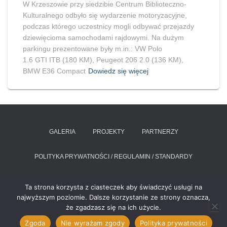
W Krzeszowie przy siedzibie Centrum Biblioteczno-
Kulturalnego odbyło się wydarzenie motoryzacyjne,
podczas którego uczestnicy mogli odbywać przejazdy
dziewięcioma samochodami rajdowymi. Na dużym
parkingu prezentowane były m.in.: VW Polo
1.6 GTI ITB (180 KM), Peugeot 206 2.0 (136 KM),
BMW E36 Compact
Dowiedz się więcej
GALERIA
PROJEKTY
PARTNERZY
POLITYKA PRYWATNOŚCI / REGULAMIN / STANDARDY
RAPORT O STANIE ZAPEWNIANIA DOSTĘPNOŚCI PODMIOTU
Ta strona korzysta z ciasteczek aby świadczyć usługi na
PUBLICZNEGO
najwyższym poziomie. Dalsze korzystanie ze strony oznacza,
że zgadzasz się na ich użycie.
Hestia | Stworzone przez
ThemeIsle
Zgoda
Nie wyrażam zgody
Polityka prywatności