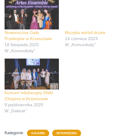
Noworoczna Gala
Muzyka wśród drzew
Przebojów w Krzeszowie
14 czerwca 2023
18 listopada 2025
W „Komunikaty"
W „Komunikaty"
Koncert edukacyjny Efekt
Chopina w Krzeszowie
9 października 2025
W „Galerie"
Kategorie:
GALERIE
WYDARZENIA