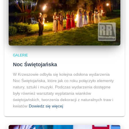
GALERIE
Noc Świętojańska
W Krzeszowie odbyła się kolejna odsłona wydarzenia
Noc Świętojańska, które jak co roku połączyło elementy
natury, sztuki i muzyki. Podczas wydarzenia dostępne
były również warsztaty wyplatania wianków
świętojańskich, tworzenia dekoracji z naturalnych traw i
kwiatów
Dowiedz się więcej