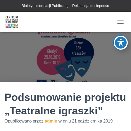
Biuletyn Informacji Publicznej
Deklaracja dostępności
P
R
Z
E
Ł
Ą
C
Z
N
A
W
I
G
Podsumowanie projektu
A
C
„Teatralne igraszki”
J
Ę
Opublikowano przez
admin
w dniu
21 października 2019