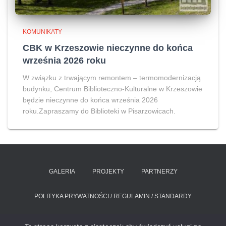
KOMUNIKATY
CBK w Krzeszowie nieczynne do końca
września 2026 roku
W związku z trwającym remontem – termomodernizacją
budynku, Centrum Biblioteczno-Kulturalne w Krzeszowie
będzie nieczynne do końca września 2026
roku.Zapraszamy do Biblioteki w Pisarzowicach.
GALERIA
PROJEKTY
PARTNERZY
POLITYKA PRYWATNOŚCI / REGULAMIN / STANDARDY
RAPORT O STANIE ZAPEWNIANIA DOSTĘPNOŚCI PODMIOTU