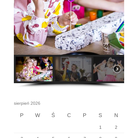
sierpień 2026
P
W
Ś
C
P
S
N
1
2