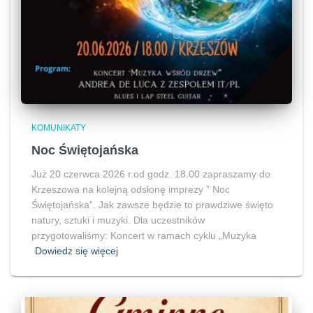
KOMUNIKATY
Noc Świętojańska
Już 20 czerwca 2026 r.od godz. 18.00 zapraszamy do
Krzeszowa na kolejną odsłonę imprezy ” Noc
Świętojańska”. Jak zawsze będzie to prawdziwe święto
natury, sztuki i muzyki. Dla uczestników
przygotowaliśmy: Koncert w ramach cyklu „Muzyka
Dowiedz się więcej