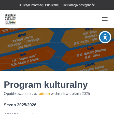
Biuletyn Informacji Publicznej
Deklaracja dostępności
P
R
Z
E
Ł
Ą
C
Z
N
A
W
I
G
Program kulturalny
A
C
Opublikowano przez
admin
w dniu
5 września 2025
J
Ę
Sezon 2025/2026