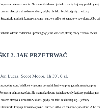
o prostu pełnia szczęścia. Złe mamuśki dawno jednak zrzuciły kajdany perfekcyjnej
zasem cieszyć z drinkiem w dłoni, gdyby nie fakt, że zbliżają się… jeźdźcy
Strażniczki tradycji, konserwatywne i surowe. Albo też zanadto wyzwolone. Albo też
acić własne rodzicielki i przeciągnąć je na weselszą stronę mocy? Wszak święta
KI 2. JAK PRZETRWAĆ
Jon Lucas, Scoot Moore, 1h 39′, 8 zł.
 szczególny czas. Wielkie świąteczne porządki, harówka przy garach, mordęga przy
o prostu pełnia szczęścia. Złe mamuśki dawno jednak zrzuciły kajdany perfekcyjnej
zasem cieszyć z drinkiem w dłoni, gdyby nie fakt, że zbliżają się… jeźdźcy
Strażniczki tradycji, konserwatywne i surowe. Albo też zanadto wyzwolone. Albo też