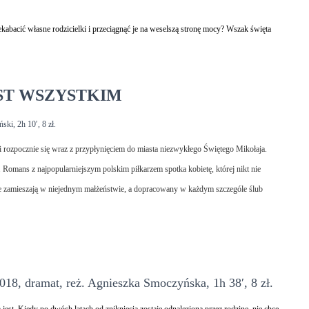
acić własne rodzicielki i przeciągnąć je na weselszą stronę mocy? Wszak święta
ST WSZYSTKIM
ki, 2h 10′, 8 zł.
 rozpocznie się wraz z przypłynięciem do miasta niezwykłego Świętego Mikołaja.
Romans z najpopularniejszym polskim piłkarzem spotka kobietę, której nikt nie
ce zamieszają w niejednym małżeństwie, a dopracowany w każdym szczególe ślub
018, dramat, reż. Agnieszka Smoczyńska, 1h 38′, 8 zł.
m jest. Kiedy po dwóch latach od zniknięcia zostaje odnaleziona przez rodzinę, nie chce