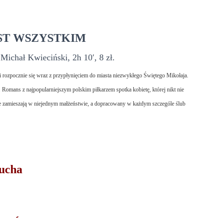
ST WSZYSTKIM
Michał Kwieciński, 2h 10′, 8 zł.
 rozpocznie się wraz z przypłynięciem do miasta niezwykłego Świętego Mikołaja.
Romans z najpopularniejszym polskim piłkarzem spotka kobietę, której nikt nie
ce zamieszają w niejednym małżeństwie, a dopracowany w każdym szczególe ślub
ucha