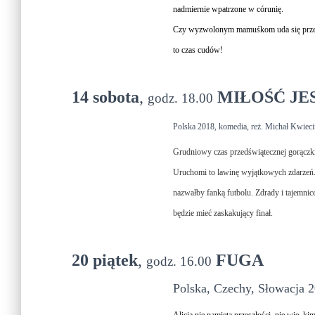
nadmiernie wpatrzone w córunię.
Czy wyzwolonym mamuśkom uda się przekab
to czas cudów!
14 sobota
,
MIŁOŚĆ JE
godz. 18.00
Polska 2018, komedia, reż. Michał Kwiecińs
Grudniowy czas przedświątecznej gorączki
Uruchomi to lawinę wyjątkowych zdarzeń. 
nazwałby fanką futbolu. Zdrady i tajemni
będzie mieć zaskakujący finał.
20 piątek
,
FUGA
godz. 16.00
Polska, Czechy, Słowacja 2
Alicja nie pamięta przeszłości, nie wie, ki