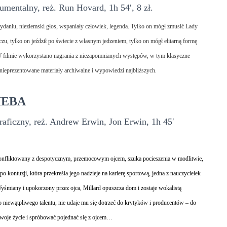
mentalny, reż. Run Hovard, 1h 54′, 8 zł.
niu, nieziemski głos, wspaniały człowiek, legenda. Tylko on mógł zmusić Lady
zu, tylko on jeździł po świecie z własnym jedzeniem, tylko on mógł elitarną formę
 W filmie wykorzystano nagrania z niezapomnianych występów, w tym klasyczne
nieprezentowane materiały archiwalne i wypowiedzi najbliższych.
IEBA
aficzny, reż. Andrew Erwin, Jon Erwin, 1h 45′
konfliktowany z despotycznym, przemocowym ojcem, szuka pocieszenia w modlitwie,
po kontuzji, która przekreśla jego nadzieje na karierę sportową, jedna z nauczycielek
yśmiany i upokorzony przez ojca, Millard opuszcza dom i zostaje wokalistą
niewątpliwego talentu, nie udaje mu się dotrzeć do krytyków i producentów – do
oje życie i spróbować pojednać się z ojcem…