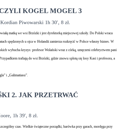
CZYLI KOGEL MOGEL 3
 Kordian Piwowarski 1h 30′, 8 zł.
iałą matką we wsi Brzózki i jest dyrektorką miejscowej szkoły. Do Polski wraca
latach spędzonych u ojca w Holandii zamierza rozkręcić w Polsce własny biznes. W
skich wybucha kryzys: profesor Wolański wraz z córką, umęczeni celebryctwem pani
 Przypadkiem trafiają do wsi Brzózki, gdzie znowu splotą się losy Kasi i profesora, a
a” i „Galimatiasu”.
KI 2. JAK PRZETRWAĆ
ore, 1h 39′, 8 zł.
 szczególny czas. Wielkie świąteczne porządki, harówka przy garach, mordęga przy