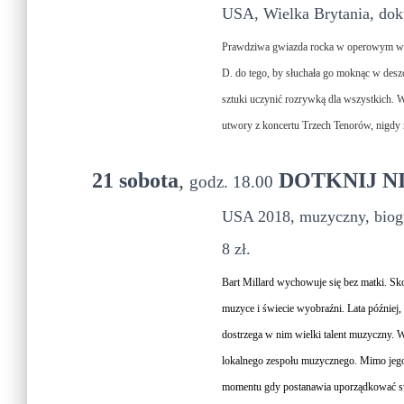
USA, Wielka Brytania, doku
Prawdziwa gwiazda rocka w operowym wyda
D. do tego, by słuchała go moknąc w deszc
sztuki uczynić rozrywką dla wszystkich.
utwory z koncertu Trzech Tenorów, nigdy 
21 sobota
,
DOTKNIJ N
godz. 18.00
USA 2018, muzyczny, biogr
8 zł.
Bart Millard wychowuje się bez matki. S
muzyce i świecie wyobraźni. Lata później, 
dostrzega w nim wielki talent muzyczny. W
lokalnego zespołu muzycznego. Mimo jego 
momentu gdy postanawia uporządkować sw