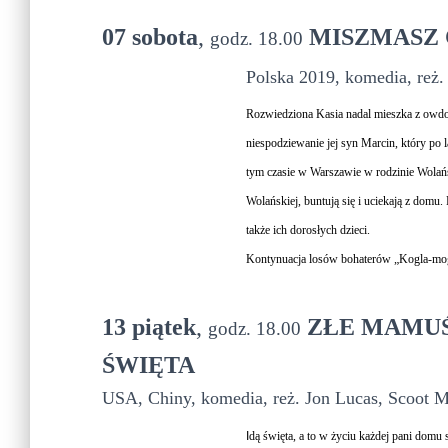
07 sobota
,
MISZMASZ 
godz. 18.00
Polska 2019, komedia, reż.
Rozwiedziona Kasia nadal mieszka z owdow
niespodziewanie jej syn Marcin, który po 
tym czasie w Warszawie w rodzinie Wolań
Wolańskiej, buntują się i uciekają z domu.
także ich dorosłych dzieci.
Kontynuacja losów bohaterów „Kogla-mogl
13 piątek
,
ZŁE MAMUŚ
godz. 18.00
ŚWIĘTA
USA, Chiny, komedia, reż. Jon Lucas, Scoot Mo
I
dą święta, a to w życiu każdej pani domu