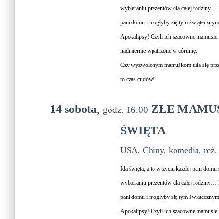
wybieraniu prezentów dla całej rodziny… P
pani domu i mogłyby się tym świątecznym c
Apokalipsy! Czyli ich szacowne mamusie. 
nadmiernie wpatrzone w córunię.
Czy wyzwolonym mamuśkom uda się przekab
to czas cudów!
14 sobota
,
ZŁE MAMUŚ
godz. 16.00
ŚWIĘTA
USA, Chiny, komedia, reż. 
Idą święta, a to w życiu każdej pani domu
wybieraniu prezentów dla całej rodziny… P
pani domu i mogłyby się tym świątecznym c
Apokalipsy! Czyli ich szacowne mamusie. 