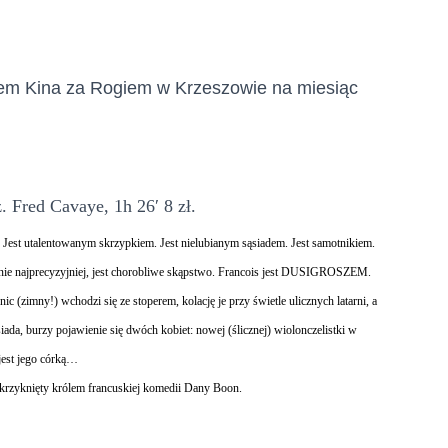
rem Kina za Rogiem w Krzeszowie na miesiąc
. Fred Cavaye, 1h 26′ 8 zł.
 Jest utalentowanym skrzypkiem. Jest nielubianym sąsiadem. Jest samotnikiem.
anie najprecyzyjniej, jest chorobliwe skąpstwo. Francois jest DUSIGROSZEM.
c (zimny!) wchodzi się ze stoperem, kolację je przy świetle ulicznych latarni, a
siada, burzy pojawienie się dwóch kobiet: nowej (ślicznej) wiolonczelistki w
 jest jego córką…
okrzyknięty królem francuskiej komedii Dany Boon.