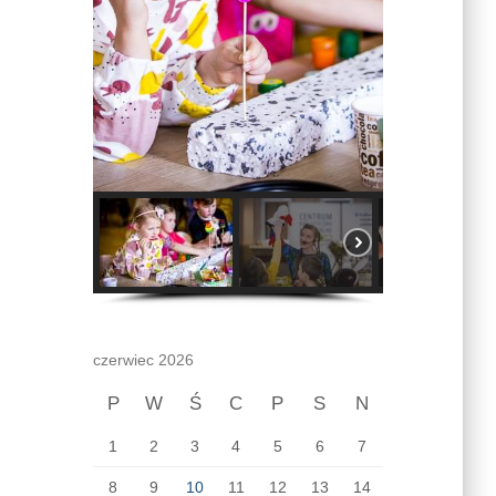
czerwiec 2026
P
W
Ś
C
P
S
N
1
2
3
4
5
6
7
8
9
10
11
12
13
14