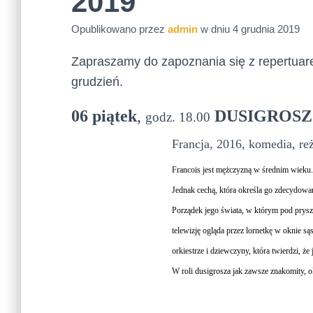
2019
Opublikowano przez
admin
w dniu
4 grudnia 2019
Zapraszamy do zapoznania się z repertua
grudzień.
06 piątek
,
DUSIGROSZ
godz. 18.00
Francja, 2016, komedia, reż
Francois jest mężczyzną w średnim wieku.
Jednak cechą, która określa go zdecydow
Porządek jego świata, w którym pod pryszni
telewizję ogląda przez lornetkę w oknie są
orkiestrze i dziewczyny, która twierdzi, że
W roli dusigrosza jak zawsze znakomity, 