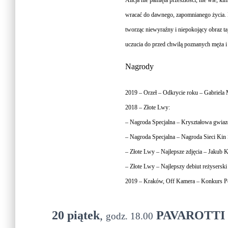
wracać do dawnego, zapomnianego życia. N
tworząc niewyraźny i niepokojący obraz taj
uczucia do przed chwilą poznanych męża i 
Nagrody
2019 – Orzeł – Odkrycie roku – Gabriela 
2018 – Złote Lwy:
– Nagroda Specjalna – Kryształowa gwiaz
– Nagroda Specjalna – Nagroda Sieci Kin
– Złote Lwy – Najlepsze zdjęcia – Jakub 
– Złote Lwy – Najlepszy debiut reżysers
2019 – Kraków, Off Kamera – Konkurs Pol
20 piątek
,
PAVAROTTI
godz. 18.00