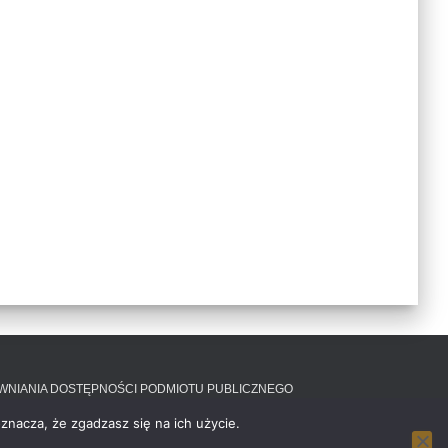
EWNIANIA DOSTĘPNOŚCI PODMIOTU PUBLICZNEGO
znacza, że zgadzasz się na ich użycie.
Hestia | Stworzone przez
ThemeIsle