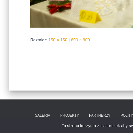
Rozmiar:
150 × 150
|
600 × 900
GALERIA
PROJEKTY
PARTNERZY
POLIT
Ta strona korzysta z ciasteczek aby ś