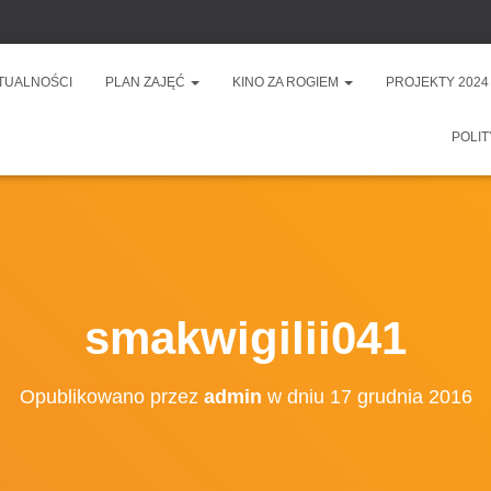
TUALNOŚCI
PLAN ZAJĘĆ
KINO ZA ROGIEM
PROJEKTY 2024
POLIT
smakwigilii041
Opublikowano przez
admin
w dniu
17 grudnia 2016