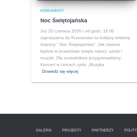
KOMUNIKATY
Noc Świętojańska
Już 20 czerwca 2026 r.od godz. 18.00
zapraszamy do Krzeszowa na kolejną odsłonę
imprezy ” Noc Świętojańska”. Jak zawsze
będzie to prawdziwe święto natury, sztuki i
muzyki. Dla uczestników przygotowaliśmy:
Koncert w ramach cyklu „Muzyka
Dowiedz się więcej
GALERIA
PROJEKTY
PARTNERZY
POLIT