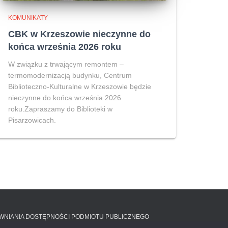
KOMUNIKATY
CBK w Krzeszowie nieczynne do
końca września 2026 roku
W związku z trwającym remontem –
termomodernizacją budynku, Centrum
Biblioteczno-Kulturalne w Krzeszowie będzie
nieczynne do końca września 2026
roku.Zapraszamy do Biblioteki w
Pisarzowicach.
EWNIANIA DOSTĘPNOŚCI PODMIOTU PUBLICZNEGO