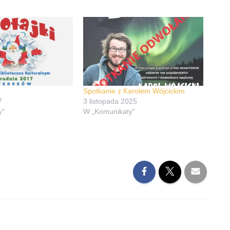
Spotkanie z Karolem Wójcickim
7
3 listopada 2025
y"
W „Komunikaty"