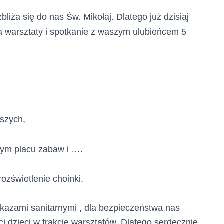
bliża się do nas Św. Mikołaj. Dlatego już dzisiaj
a warsztaty i spotkanie z waszym ulubieńcem 5
ższych,
ym placu zabaw i ….
zświetlenie choinki.
kazami sanitarnymi , dla bezpieczeństwa nas
ci dzieci w trakcie warsztatów. Dlatego serdecznie