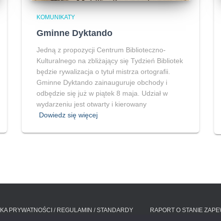
KOMUNIKATY
Gminne Dyktando
Jedną z propozycji Centrum Biblioteczno-
Kulturalnego na zbliżający się Tydzień Bibliotek
będzie rywalizacja o tytuł mistrza ortografii.
Gminne Dyktando zainauguruje obchody i
odbędzie się już w piątek 8 maja. Udział w
wydarzeniu jest otwarty i kierowany
Dowiedz się więcej
YKA PRYWATNOŚCI / REGULAMIN / STANDARDY
RAPORT O STANIE ZAP