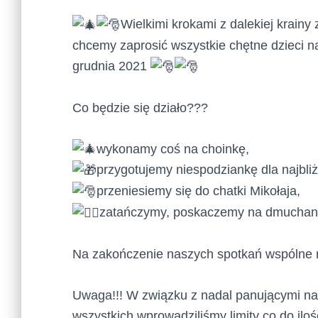
Wielkimi krokami z dalekiej krainy z
chcemy zaprosić wszystkie chętne dzieci n
grudnia 2021
Co będzie się działo???
wykonamy coś na choinkę,
przygotujemy niespodziankę dla najbli
przeniesiemy się do chatki Mikołaja,
zatańczymy, poskaczemy na dmuchan
Na zakończenie naszych spotkań wspólne ro
Uwaga!!! W związku z nadal panującymi na
wszystkich wprowadziliśmy limity co do iloś