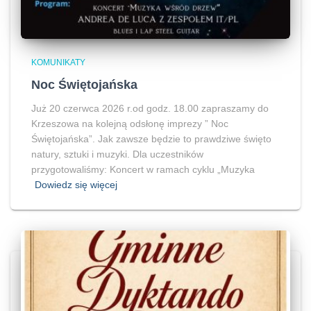
KOMUNIKATY
Noc Świętojańska
Już 20 czerwca 2026 r.od godz. 18.00 zapraszamy do
Krzeszowa na kolejną odsłonę imprezy ” Noc
Świętojańska”. Jak zawsze będzie to prawdziwe święto
natury, sztuki i muzyki. Dla uczestników
przygotowaliśmy: Koncert w ramach cyklu „Muzyka
Dowiedz się więcej