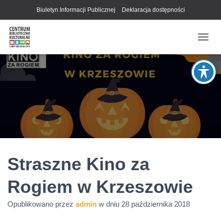
Biuletyn Informacji Publicznej
Deklaracja dostępności
P
R
Z
E
Ł
Ą
C
Z
N
A
W
I
G
Straszne Kino za
A
C
Rogiem w Krzeszowie
J
Ę
Opublikowano przez
admin
w dniu
28 października 2018