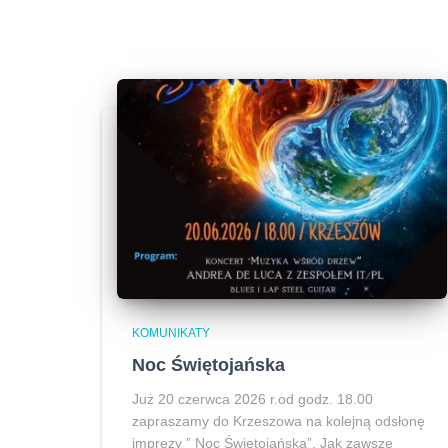
KOMUNIKATY
Noc Świętojańska
Już 20 czerwca 2026 r.od godz. 18.00
zapraszamy do Krzeszowa na kolejną odsłonę
imprezy ” Noc Świętojańska”. Jak zawsze