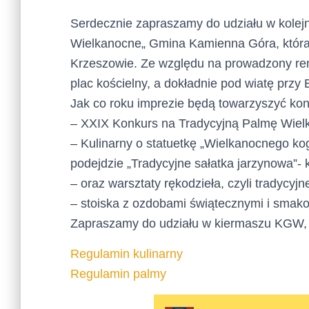
Serdecznie zapraszamy do udziału w kolej
Wielkanocne
„
Gmina Kamienna Góra, która
Krzeszowie. Ze względu na prowadzony rem
plac kościelny, a dokładnie pod wiatę przy 
Jak co roku imprezie będą towarzyszyć
kon
– XXIX Konkurs na Tradycyjną Palmę
Wiel
– Kulinarny
o statuetkę
„
Wielkanocnego ko
podejdzie
„
Tradycyjne sałatka jarzynowa”- 
– oraz warsztaty rękodzieła, czyli tradycyjn
– stoiska z ozdobami świątecznymi i smako
Zapraszamy do udziału w kiermaszu
KGW
,
Regulamin kulinarny
Regulamin palmy