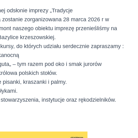
nej odsłonie imprezy
„
Tradycje
 zostanie zorganizowana 28 marca 2026
r
w
ont naszego obiektu imprezę przenieśliśmy na
Bazylice krzeszowskiej.
kursy, do których
udziału serdecznie
zapraszamy :
kanocną
guta
„
– tym razem pod oko i smak jurorów
królowa polskich stołów.
e pisanki, kraszanki i palmy.
łykami.
 stowarzyszenia, instytucje oraz rękodzielników.