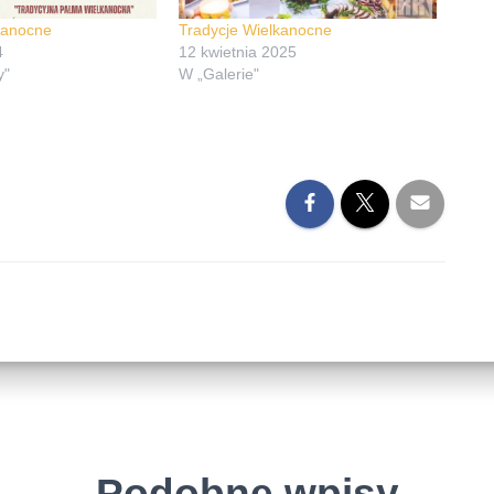
kanocne
Tradycje Wielkanocne
4
12 kwietnia 2025
y"
W „Galerie"
Podobne wpisy