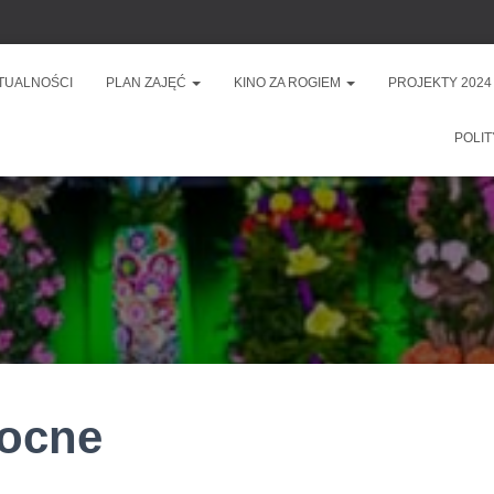
TUALNOŚCI
PLAN ZAJĘĆ
KINO ZA ROGIEM
PROJEKTY 2024
POLIT
nocne