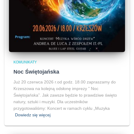
KOMUNIKATY
Noc Świętojańska
Już 20 czerwca 2026 r.od godz. 18.00 zapraszamy do
Krzeszowa na kolejną odsłonę imprezy ” Noc
Świętojańska”. Jak zawsze będzie to prawdziwe święto
natury, sztuki i muzyki. Dla uczestników
przygotowaliśmy: Koncert w ramach cyklu „Muzyka
Dowiedz się więcej