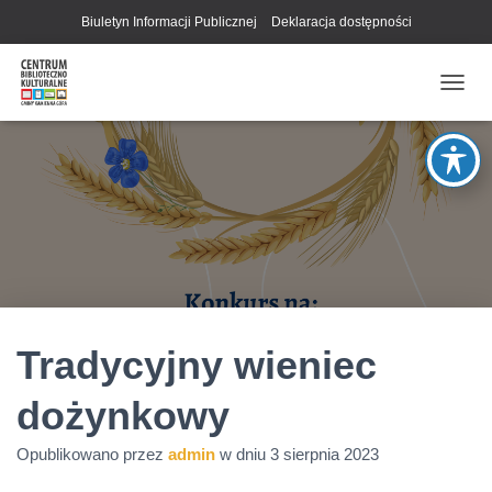
Biuletyn Informacji Publicznej
Deklaracja dostępności
P
R
Z
E
Ł
Ą
C
Z
N
A
W
I
G
Tradycyjny wieniec
A
C
dożynkowy
J
Ę
Opublikowano przez
admin
w dniu
3 sierpnia 2023