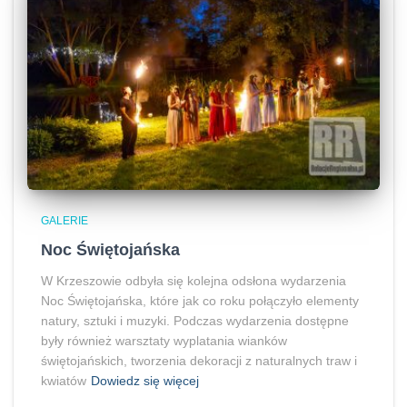
GALERIE
Noc Świętojańska
W Krzeszowie odbyła się kolejna odsłona wydarzenia
Noc Świętojańska, które jak co roku połączyło elementy
natury, sztuki i muzyki. Podczas wydarzenia dostępne
były również warsztaty wyplatania wianków
świętojańskich, tworzenia dekoracji z naturalnych traw i
kwiatów
Dowiedz się więcej