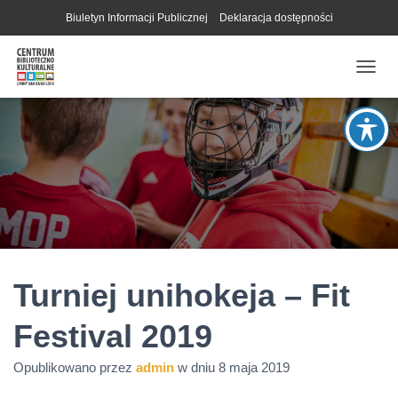
Biuletyn Informacji Publicznej
Deklaracja dostępności
P
R
Z
E
Ł
Ą
C
Z
N
A
W
I
G
Turniej unihokeja – Fit
A
C
Festival 2019
J
Ę
Opublikowano przez
admin
w dniu
8 maja 2019