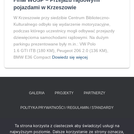
Finał WOŚP – Przejazd rajdowymi
pojazdami w Krzeszowie
W Krzeszowie przy siedzibie Centrum Biblioteczno-
Kulturalnego odbyło się wydarzenie motoryzacyjne,
podczas którego uczestnicy mogli odbywać przejazdy
dziewięcioma samochodami rajdowymi. Na dużym
parkingu prezentowane były m.in.: VW Polo
1.6 GTI ITB (180 KM), Peugeot 206 2.0 (136 KM),
BMW E36 Compact
Dowiedz się więcej
GALERIA
PROJEKTY
PARTNERZY
POLITYKA PRYWATNOŚCI / REGULAMIN / STANDARDY
RAPORT O STANIE ZAPEWNIANIA DOSTĘPNOŚCI PODMIOTU
Ta strona korzysta z ciasteczek aby świadczyć usługi na
PUBLICZNEGO
najwyższym poziomie. Dalsze korzystanie ze strony oznacza,