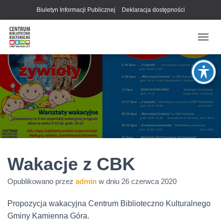
Biuletyn Informacji Publicznej
Deklaracja dostępności
P
R
Z
E
Ł
Ą
C
Z
N
A
W
I
G
Wakacje z CBK
A
C
Opublikowano przez
admin
w dniu
26 czerwca 2020
J
Ę
Propozycja wakacyjna Centrum Biblioteczno Kulturalnego
Gminy Kamienna Góra.