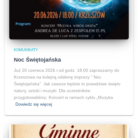
KOMUNIKATY
Noc Świętojańska
Już 20 czerwca 2026 r.od godz. 18.00 zapraszamy do
Krzeszowa na kolejną odsłonę imprezy ” Noc
Świętojańska”. Jak zawsze będzie to prawdziwe święto
natury, sztuki i muzyki. Dla uczestników
przygotowaliśmy: Koncert w ramach cyklu „Muzyka
Dowiedz się więcej