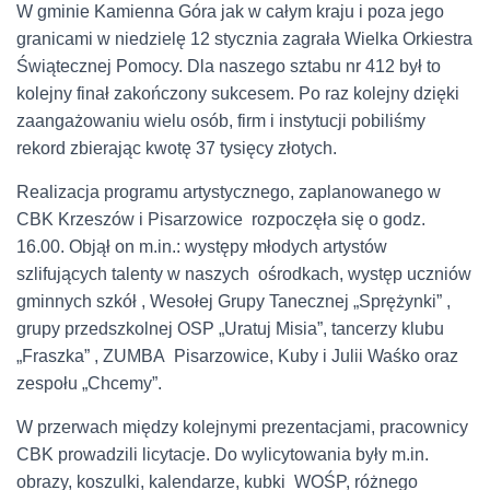
W gminie Kamienna Góra jak w całym kraju i poza jego
granicami w niedzielę 12 stycznia zagrała Wielka Orkiestra
Świątecznej Pomocy. Dla naszego sztabu nr 412 był to
kolejny finał zakończony sukcesem. Po raz kolejny dzięki
zaangażowaniu wielu osób, firm i instytucji pobiliśmy
rekord zbierając kwotę 37 tysięcy złotych.
Realizacja programu artystycznego, zaplanowanego w
CBK Krzeszów i Pisarzowice rozpoczęła się o godz.
16.00. Objął on m.in.: występy młodych artystów
szlifujących talenty w naszych ośrodkach, występ uczniów
gminnych szkół , Wesołej Grupy Tanecznej „Sprężynki” ,
grupy przedszkolnej OSP „Uratuj Misia”, tancerzy klubu
„Fraszka” , ZUMBA Pisarzowice, Kuby i Julii Waśko oraz
zespołu „Chcemy”.
W przerwach między kolejnymi prezentacjami, pracownicy
CBK prowadzili licytacje. Do wylicytowania były m.in.
obrazy, koszulki, kalendarze, kubki WOŚP, różnego