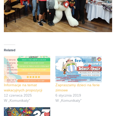
Related
Informacje na temat
Zapraszamy dzieci na ferie
wakacyjnych propozycji
zimowe
12 czerwca 2025
6 stycznia 2019
W „Komunikaty"
W „Komunikaty"