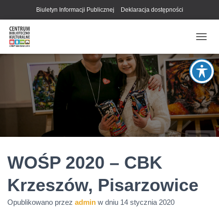
Biuletyn Informacji Publicznej
Deklaracja dostępności
P
R
Z
E
Ł
Ą
C
Z
N
A
W
I
G
WOŚP 2020 – CBK
A
C
Krzeszów, Pisarzowice
J
Ę
Opublikowano przez
admin
w dniu
14 stycznia 2020