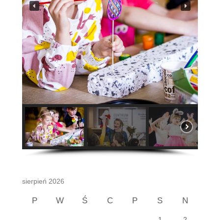
sierpień 2026
P
W
Ś
C
P
S
N
1
2