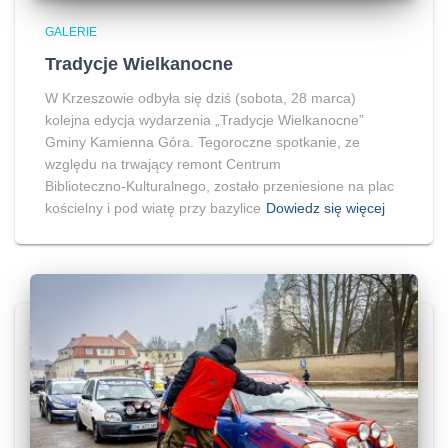
GALERIE
Tradycje Wielkanocne
W Krzeszowie odbyła się dziś (sobota, 28 marca)
kolejna edycja wydarzenia „Tradycje Wielkanocne”
Gminy Kamienna Góra. Tegoroczne spotkanie, ze
względu na trwający remont Centrum
Biblioteczno‑Kulturalnego, zostało przeniesione na plac
kościelny i pod wiatę przy bazylice
Dowiedz się więcej