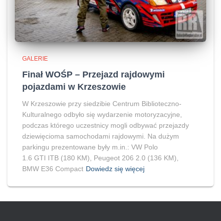
GALERIE
Finał WOŚP – Przejazd rajdowymi
pojazdami w Krzeszowie
W Krzeszowie przy siedzibie Centrum Biblioteczno-
Kulturalnego odbyło się wydarzenie motoryzacyjne,
podczas którego uczestnicy mogli odbywać przejazdy
dziewięcioma samochodami rajdowymi. Na dużym
parkingu prezentowane były m.in.: VW Polo
1.6 GTI ITB (180 KM), Peugeot 206 2.0 (136 KM),
BMW E36 Compact
Dowiedz się więcej