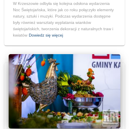
W Krzeszowie odbyła się kolejna odsłona wydarzenia
Noc Świętojańska, które jak co roku połączyło elementy
natury, sztuki i muzyki. Podczas wydarzenia dostępne
były również warsztaty wyplatania wianków
świętojańskich, tworzenia dekoracji z naturalnych traw i
kwiatów
Dowiedz się więcej