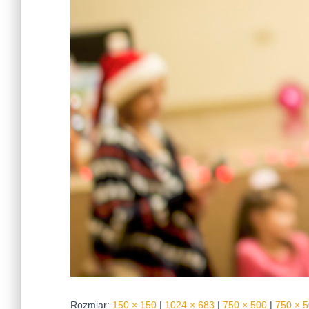
Rozmiar:
150 × 150
|
1024 × 683
|
750 × 500
|
750 × 