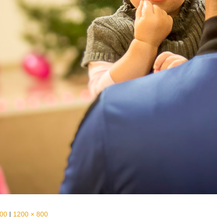
500
|
1200 × 800