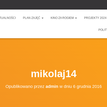
TUALNOŚCI
PLAN ZAJĘĆ
KINO ZA ROGIEM
PROJEKTY 2024
POLIT
mikolaj14
Opublikowano przez
admin
w dniu
6 grudnia 2016