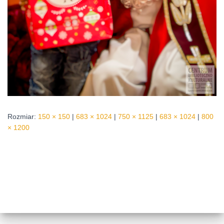
Rozmiar:
150 × 150
|
683 × 1024
|
750 × 1125
|
683 × 1024
|
800
× 1200