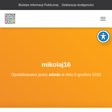
Biuletyn Informacji Publicznej
Deklaracja dostępności
P
R
Z
E
Ł
Ą
C
Z
N
mikolaj16
A
W
Opublikowano przez
admin
w dniu
6 grudnia 2016
I
G
A
C
J
Ę