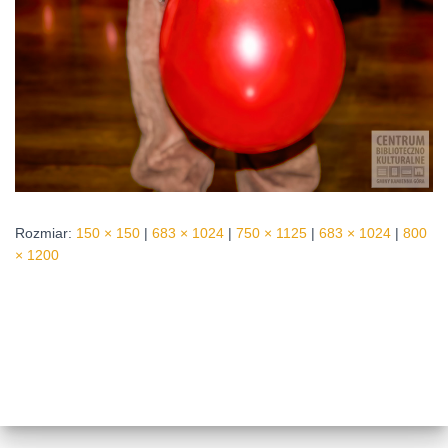
Rozmiar:
150 × 150
|
683 × 1024
|
750 × 1125
|
683 × 1024
|
800
× 1200