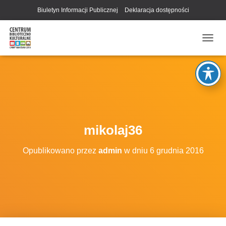
Biuletyn Informacji Publicznej
Deklaracja dostępności
P
R
Z
E
Ł
Ą
C
Z
N
mikolaj36
A
W
Opublikowano przez
admin
w dniu
6 grudnia 2016
I
G
A
C
J
Ę