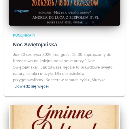
KOMUNIKATY
Noc Świętojańska
Już 20 czerwca 2026 r.od godz. 18.00 zapraszamy do
Krzeszowa na kolejną odsłonę imprezy ” Noc
Świętojańska”. Jak zawsze będzie to prawdziwe święto
natury, sztuki i muzyki. Dla uczestników
przygotowaliśmy: Koncert w ramach cyklu „Muzyka
Dowiedz się więcej