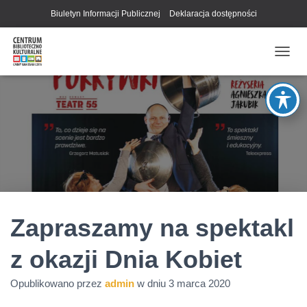
Biuletyn Informacji Publicznej
Deklaracja dostępności
P
R
Z
E
Ł
Ą
C
Z
N
A
W
I
G
Zapraszamy na spektakl
A
C
z okazji Dnia Kobiet
J
Ę
Opublikowano przez
admin
w dniu
3 marca 2020