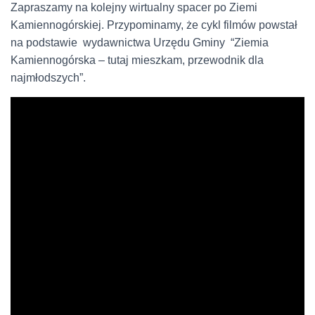
Zapraszamy na kolejny wirtualny spacer po Ziemi
Kamiennogórskiej. Przypominamy, że cykl filmów powstał
na podstawie wydawnictwa Urzędu Gminy “Ziemia
Kamiennogórska – tutaj mieszkam, przewodnik dla
najmłodszych”.