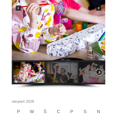
sierpień 2026
P
W
Ś
C
P
S
N