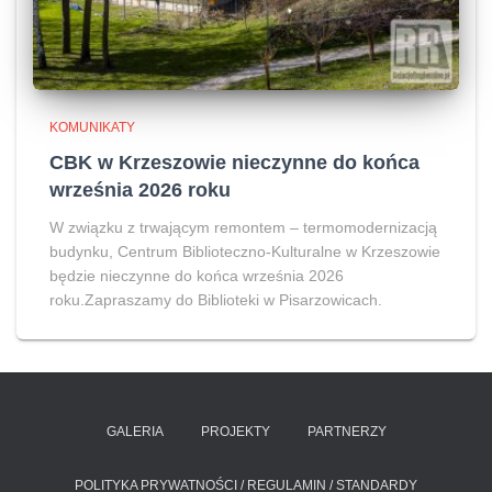
KOMUNIKATY
CBK w Krzeszowie nieczynne do końca
września 2026 roku
W związku z trwającym remontem – termomodernizacją
budynku, Centrum Biblioteczno-Kulturalne w Krzeszowie
będzie nieczynne do końca września 2026
roku.Zapraszamy do Biblioteki w Pisarzowicach.
GALERIA
PROJEKTY
PARTNERZY
POLITYKA PRYWATNOŚCI / REGULAMIN / STANDARDY