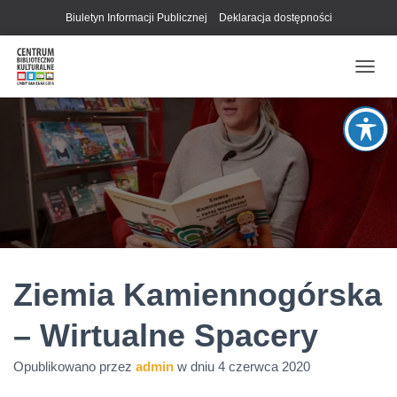
Biuletyn Informacji Publicznej
Deklaracja dostępności
P
R
Z
E
Ł
Ą
C
Z
N
A
W
I
G
Ziemia Kamiennogórska
A
C
– Wirtualne Spacery
J
Ę
Opublikowano przez
admin
w dniu
4 czerwca 2020