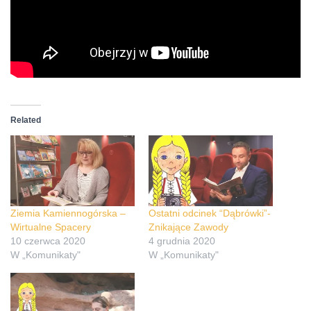
Related
Ziemia Kamiennogórska –
Ostatni odcinek “Dąbrówki”-
Wirtualne Spacery
Znikające Zawody
10 czerwca 2020
4 grudnia 2020
W „Komunikaty"
W „Komunikaty"