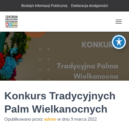
Biuletyn Informacji Publicznej
Deklaracja dostępności
P
R
Z
E
Ł
Ą
C
Z
N
A
W
I
G
Konkurs Tradycyjnych
A
C
Palm Wielkanocnych
J
Ę
Opublikowano przez
admin
w dniu
9 marca 2022