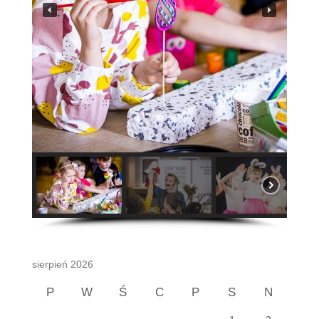
sierpień 2026
P
W
Ś
C
P
S
N