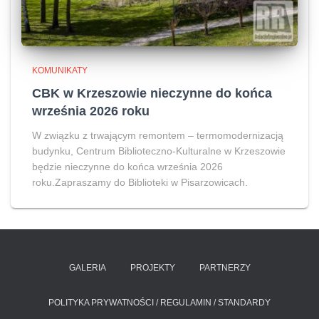
KOMUNIKATY
CBK w Krzeszowie nieczynne do końca
września 2026 roku
W związku z trwającym remontem – termomodernizacją
budynku, Centrum Biblioteczno-Kulturalne w Krzeszowie
będzie nieczynne do końca września 2026
roku.Zapraszamy do Biblioteki w Pisarzowicach.
GALERIA
PROJEKTY
PARTNERZY
POLITYKA PRYWATNOŚCI / REGULAMIN / STANDARDY