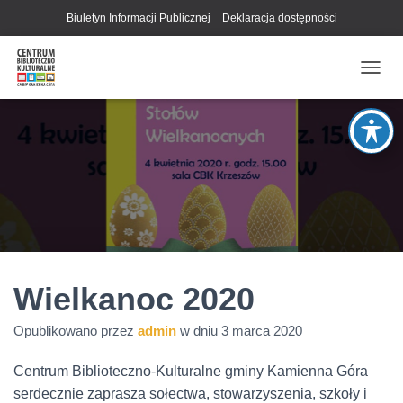
Biuletyn Informacji Publicznej
Deklaracja dostępności
P
R
Z
E
Ł
Ą
C
Z
N
A
W
I
G
Wielkanoc 2020
A
C
Opublikowano przez
admin
w dniu
3 marca 2020
J
Ę
Centrum Biblioteczno-Kulturalne gminy Kamienna Góra
serdecznie zaprasza sołectwa, stowarzyszenia, szkoły i