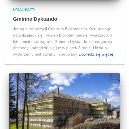
KOMUNIKATY
Gminne Dyktando
Jedną z propozycji Centrum Biblioteczno-Kulturalnego
na zbliżający się Tydzień Bibliotek będzie rywalizacja o
tytuł mistrza ortografii. Gminne Dyktando zainauguruje
obchody i odbędzie się już w piątek 8 maja. Udział w
wydarzeniu jest otwarty i kierowany
Dowiedz się więcej